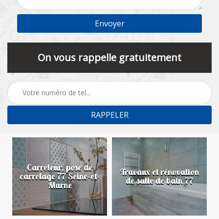
On vous rappelle gratuitement
Carreleur, pose de
n
Travaux et rénovation
carrelage 77 Seine-et-
de salle de bain 77
Marne